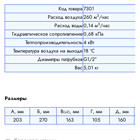
Код товара
7301
3
Расход воздуха
260 м
/час
3
Расход воды
0,14 м
/час
Гидравлическое сопротивление
0,68 кПа
Теплопроизводительность
4 кВт
Температура воздуха на выходе
18 ºС
Диаметры патрубков
G1/2″
Вес
5,01 кг
Размеры
А, мм
Б, мм
В
, мм
Г, мм
Д, мм
(±2)
203
270
163
105
160