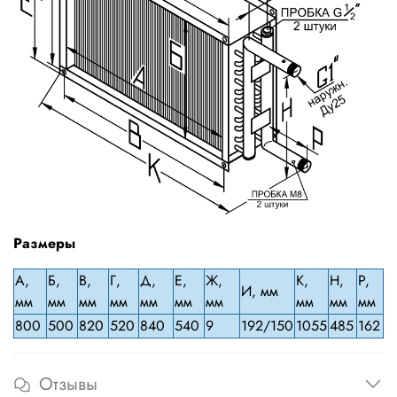
Размеры
А,
Б,
В,
Г,
Д,
Е,
Ж,
К,
H,
P,
И, мм
мм
мм
мм
мм
мм
мм
мм
мм
мм
мм
800
500
820
520
840
540
9
192/150
1055
485
162
Отзывы