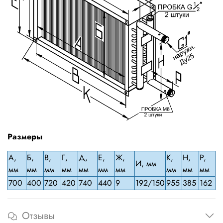
Размеры
А,
Б,
В,
Г,
Д,
Е,
Ж,
К,
H,
P,
И, мм
мм
мм
мм
мм
мм
мм
мм
мм
мм
мм
700
400
720
420
740
440
9
192/150
955
385
162
Отзывы