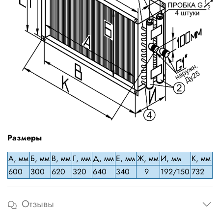
Размеры
А, мм
Б, мм
В, мм
Г, мм
Д, мм
Е, мм
Ж, мм
И, мм
К, мм
600
300
620
320
640
340
9
192/150
732
Отзывы