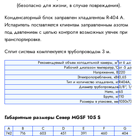
(безопасно для жизни, в случае повреждения).
Конденсаторный блок заправлен хладагентом R-404 A.
Испаритель поставляется клиентам заправленным азотом
под давлением с целью контроля возможных утечек при
транспортировке.
Сплит система комплектуется трубопроводом 3 м.
3
Рекомендуемый объем холодильной камеры, м
от 6 до 17
Рабочий диапазон температур,°С
от -5 до +
Напряжение, В
220
Электропотребление, кВт
0,65
Тип и количество хладагента, кг
R404A, 1,
Диаметр трубопроводов
3/8'', 1/2''
Нетто, кг
65
Брутто, кг
110
Размеры в упаковке, мм
1050х730х
Габаритные размеры Север MGSF 105 S
A
B
C
D
E
F
G
742
716
603
451
391
460
404