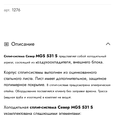
арт.
1276
Описание
MGS 531 S
Сплит-система
Север
представляет собой холодильный
оздухоохладителя, внешнего блока.
агрегат, состоящий из в
Корпус сплит-системы выполнен из оцинкованного
стального листа. Лист имеет дополнительное, защитное
полимерное покрытие.
В сплит-системе предусмотрена электрическая
оттайка. Оборудование поставляется клиенту без заправки фреона. Трасса
(медная труба и изоляция) в комплект не входят.
Холодильная
сплит-система Север MGS 531 S
укомплектована следующими элементами: