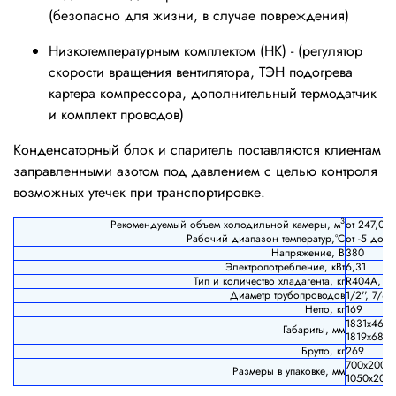
(безопасно для жизни, в случае повреждения)
Низкотемпературным комплектом (НК) - (регулятор
скорости вращения вентилятора, ТЭН подогрева
картера компрессора, дополнительный термодатчик
и комплект проводов)
Конденсаторный блок и спаритель поставляются клиентам
заправленными азотом под давлением с целью контроля
возможных утечек при транспортировке.
3
Рекомендуемый объем холодильной камеры, м
от 247,0 
Рабочий диапазон температур,°С
от -5 до +
Напряжение, В
380
Электропотребление, кВт
6,31
Тип и количество хладагента, кг
R404A, 4,
Диаметр трубопроводов
1/2'', 7/8''
Нетто, кг
169
1831x465x
Габариты, мм
1819x681x
Брутто, кг
269
700х2000х
Размеры в упаковке, мм
1050х200