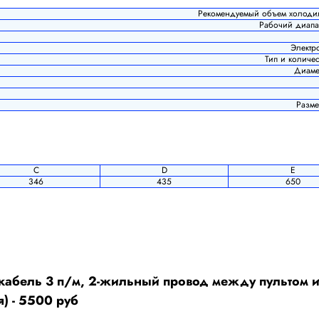
Рекомендуемый объем холоди
Рабочий диапаз
Электр
Тип и количес
Диаме
Разме
C
D
E
346
435
650
 кабель 3 п/м, 2-жильный провод между пультом 
) - 5500 руб