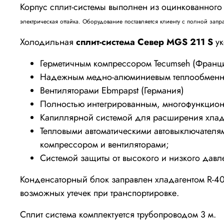
Корпус сплит-системы выполнен из оцинкованного
электрическая оттайка. Оборудование поставляется клиенту с полной зап
Холодильная
сплит-система Север MGS 211 S
ук
Герметичным компрессором Tecumseh (Франц
Надежным медно-алюминиевым теплообменни
Вентиляторами Ebmpapst (Германия)
Полностью интегрированным, многофункцион
Капиллярной системой для расширения хлад
Тепловыми автоматическими автовыключателя
компрессором и вентиляторами;
Системой защиты от высокого и низкого давл
Конденсаторный блок заправлен хладагентом R-40
возможных утечек при транспортировке.
Сплит система комплектуется трубопроводом 3 м.