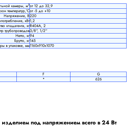
3
льной камеры, м
от 12 до 32,9
он температур,°С
от -5 до +10
Напряжение, В
220
опотребление, кВт
1,2
тво хладагента, кг
R404A, 2
тр трубопроводов
3/8'', 1/2''
Нетто, кг
94
Брутто, кг
145
ры в упаковке, мм
1160х910х1070
F
G
*
626
и изделием под напряжением всего в 24 Вт