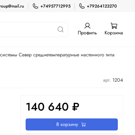
roup@mail.ru
+74957712995
+79264123270
Профиль
Корзина
-системы Север среднетемпературные настенного типа
арт.
1204
140 640 ₽
В корзину