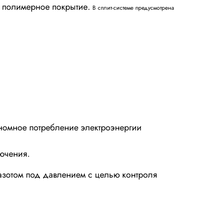
е полимерное покрытие.
В сплит-системе предусмотрена
номное потребление электроэнергии
лючения.
азотом под давлением с целью контроля