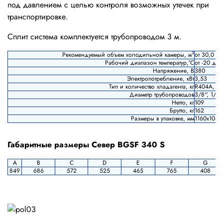
под давлением с целью контроля возможных утечек при
транспортировке.
Сплит система комплектуется трубопроводом 3 м.
3
Рекомендуемый объем холодильной камеры, м
от 30,0 д
Рабочий диапазон температур,°С
от -20 до 
Напряжение, В
380
Электропотребление, кВт
3,53
Тип и количество хладагента, кг
R404A, 1,
Диаметр трубопроводов
3/8'', 1/2''
Нетто, кг
109
Брутто, кг
162
Размеры в упаковке, мм
1160х1060
Габаритные размеры Север BGSF 340 S
A
B
C
D
E
F
G
849
686
572
525
465
765
408