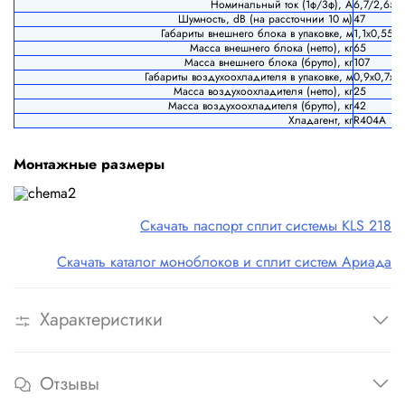
Номинальный ток (1ф/3ф), А
6,7/2,65
Шумность, dB (на рассточнии 10 м)
47
Габариты внешнего блока в упаковке, м
1,1х0,55х1
Масса внешнего блока (н
етто), кг
65
Масса внешнего блока (б
рутто), кг
107
Габариты воздухоохладителя в упаковке, м
0,9х0,7х0
Масса воздухоохладителя (н
етто), кг
25
Масса воздухоохладителя (б
рутто), кг
42
Хладагент, кг
R404A
Монтажные размеры
Скачать паспорт сплит системы KLS 218
Скачать каталог моноблоков и сплит систем Ариада
Характеристики
Отзывы