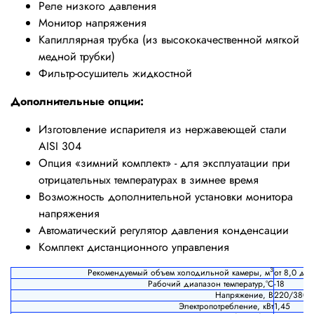
Реле низкого давления
Монитор напряжения
Капиллярная трубка (из высококачественной мягкой
медной трубки)
Фильтр-осушитель жидкостной
Дополнительные опции:
Изготовление испарителя из нержавеющей стали
AISI 304
Опция «зимний комплект» - для эксплуатации при
отрицательных температурах в зимнее время
Возможность дополнительной установки монитора
напряжения
Автоматический регулятор давления конденсации
Комплект дистанционного управления
3
Рекомендуемый объем холодильной камеры, м
от 8,0 до 
Рабочий диапазон температур,°С
-18
Напряжение, В
220/380
Электропотребление, кВт
1,45