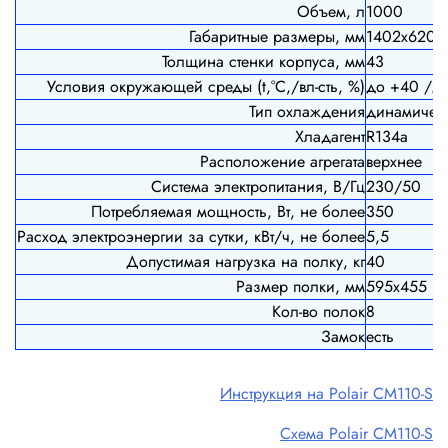
Объем, л
1000
Габаритные размеры, мм
1402
х620х
Толщина стенки корпуса, мм
43
Условия окружающей среды (t,°C,/вл-сть, %)
до +40 /д
Тип охлаждения
динамичес
Хладагент
R134a
Расположение агрегата
верхнее
Система электропитания, В/Гц
230/50
Потребляемая мощность, Вт, не более
350
Расход электроэнергии за сутки, кВт/ч, не более
5,5
Допустимая нагрузка на полку, кг
40
Размер полки, мм
595х455
Кол-во полок
8
Замок
есть
Инструкция на Polair СM110-S
Схема Polair СM110-S