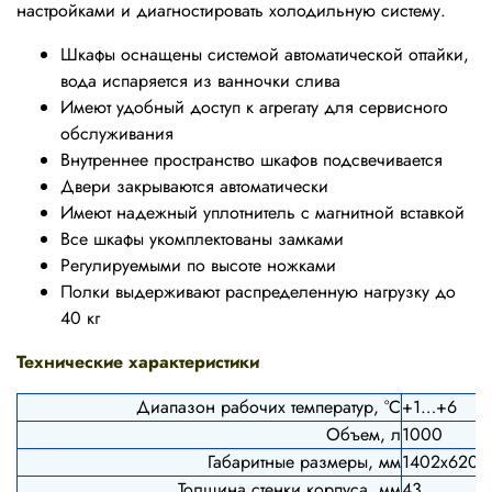
настройками и диагностировать холодильную систему.
Шкафы оснащены системой автоматической оттайки,
вода испаряется из ванночки слива
Имеют удобный доступ к агрегату для сервисного
обслуживания
Внутреннее пространство шкафов подсвечивается
Двери закрываются автоматически
Имеют надежный уплотнитель с магнитной вставкой
Все шкафы укомплектованы замками
Регулируемыми по высоте ножками
Полки выдерживают распределенную нагрузку до
40 кг
Технические характеристики
Диапазон рабочих температур, °C
+1…+6
Объем, л
1000
Габаритные размеры, мм
1402
х620х
Толщина стенки корпуса, мм
43