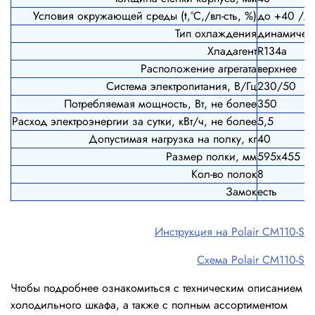
Условия окружающей среды (t,°C,/вл-сть, %)
до +40 /д
Тип охлаждения
динамичес
Хладагент
R134a
Расположение агрегата
верхнее
Система электропитания, В/Гц
230/50
Потребляемая мощность, Вт, не более
350
Расход электроэнергии за сутки, кВт/ч, не более
5,5
Допустимая нагрузка на полку, кг
40
Размер полки, мм
595х455
Кол-во полок
8
Замок
есть
Инструкция на Polair СM110-S
Схема Polair СM110-S
Чтобы подробнее ознакомиться с техническим описанием
холодильного шкафа, а также с полным ассортиментом