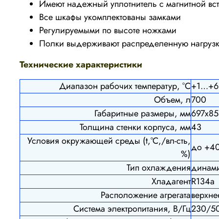
Имеют надежный уплотнитель с магнитной вс
Все шкафы укомплектованы замками
Регулируемыми по высоте ножками
Полки выдерживают распределенную нагрузк
Технические характеристики
Диапазон рабочих температур, °C
+1…+6
Объем, л
700
Габаритные размеры, мм
697х8
Толщина стенки корпуса, мм
43
Условия окружающей среды (t,°C,/вл-сть,
до +40
%)
Тип охлаждения
динам
Хладагент
R134a
Расположение агрегата
верхне
Система электропитания, В/Гц
230/5