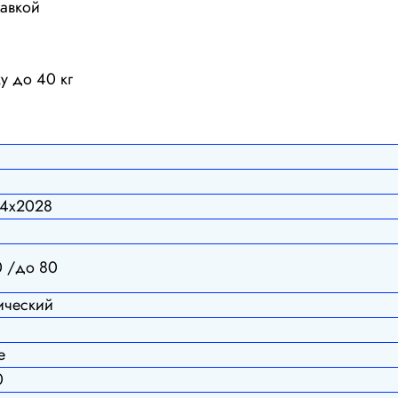
тавкой
у до 40 кг
54х2028
 /до 80
ический
е
0