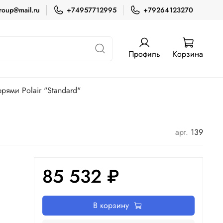
roup@mail.ru
+74957712995
+79264123270
Профиль
Корзина
ями Polair "Standard"
арт.
139
85 532 ₽
В корзину