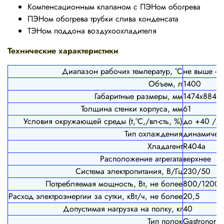
Компенсационным клапаном с ПЭНом обогрева
ПЭНом обогрева трубки слива конденсата
ТЭНом поддона воздухоохладителя
Технические характеристики
Диапазон рабочих температур, °C
не выше -1
Объем, л
1400
Габаритные размеры, мм
1474
х884х
Толщина стенки корпуса, мм
61
Условия окружающей среды (t,°C,/вл-сть, %)
до +40 /д
Тип охлаждения
динамичес
Хладагент
R404a
Расположение агрегата
верхнее
Система электропитания, В/Гц
230/50
Потребляемая мощность, Вт, не более
800/1200
Расход электроэнергии за сутки, кВт/ч, не более
20,5
Допустимая нагрузка на полку, кг
40
Тип полок
Gastronorm