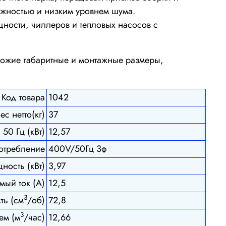
ежностью и низким уровнем шума.
ости, чиллеров и тепловых насосов c
схожие габаритные и монтажные размеры,
Код товара
1042
ес нетто(кг)
37
50 Гц (кВт)
12,57
отребление
400V/50Гц 3ф
ость (кВт)
3,97
ый ток (А)
12,5
3
ть (см
/об)
72,8
3
ем (м
/час)
12,66