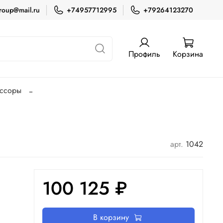
roup@mail.ru
+74957712995
+79264123270
Профиль
Корзина
ессоры
арт.
1042
100 125 ₽
В корзину