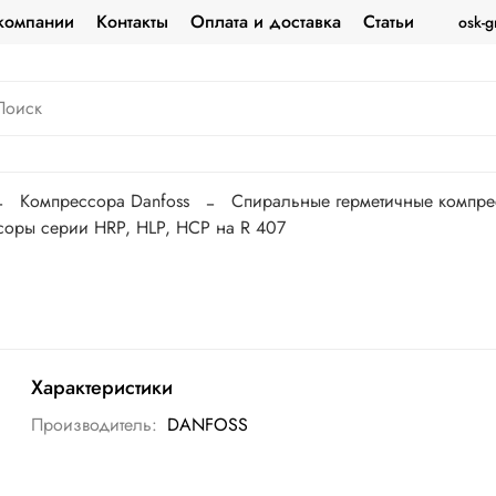
компании
Контакты
Оплата и доставка
Статьи
osk-g
Компрессора Danfoss
Спиральные герметичные компр
соры серии HRP, HLP, HCP на R 407
Характеристики
Производитель:
DANFOSS