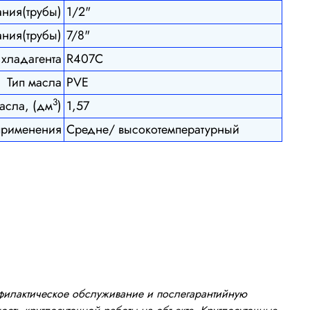
ания(трубы)
1/2"
ния(трубы)
7/8"
 хладагента
R407C
Тип масла
PVE
3
асла, (дм
)
1,57
применения
Средне/ высокотемпературный
офилактическое обслуживание и послегарантийную