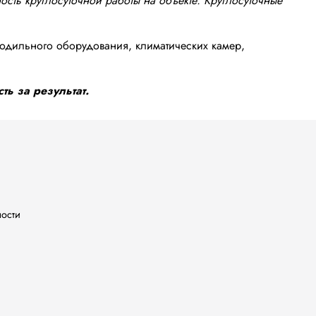
сть круглосуточной работы на объекте. Круглосуточные
одильного оборудования, климатических камер,
ть за результат.
ности