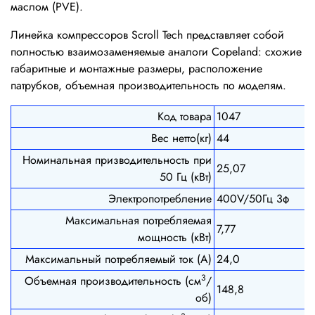
маслом (PVE).
Линейка компрессоров Scroll Tech представляет собой
полностью взаимозаменяемые аналоги Copeland: схожие
габаритные и монтажные размеры, расположение
патрубков, объемная производительность по моделям.
Код товара
1047
Вес нетто(кг)
44
Номинальная призводительность при
25,07
50 Гц (кВт)
Электропотребление
400V/50Гц 3ф
Максимальная потребляемая
7,77
мощность (кВт)
Максимальный потребляемый ток (А)
24,0
3
Объемная производительность (см
/
148,8
об)