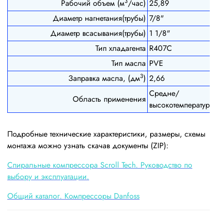
3
Рабочий объем (м
/час)
25,89
Диаметр нагнетания(трубы)
7/8"
Диаметр всасывания(трубы)
1 1/8"
Тип хладагента
R407C
Тип масла
PVE
3
Заправка масла, (дм
)
2,66
Средне/
Область применения
высокотемпературн
Подробные технические характеристики, размеры, схемы
монтажа можно узнать скачав документы (ZIP):
Cпиральные компрессора Scroll Tech. Руководство по
выбору и эксплуатации.
Общий каталог. Компрессоры Danfoss