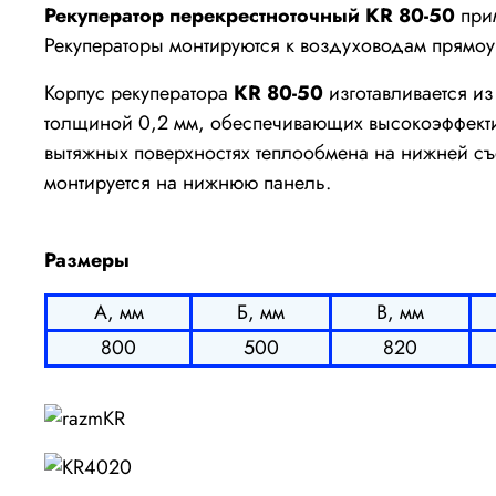
Рекуператор перекрестноточный KR 80-50
прим
Рекуператоры монтируются к воздуховодам прямо
Корпус рекуператора
KR 80-50
изготавливается и
толщиной 0,2 мм, обеспечивающих высокоэффекти
вытяжных поверхностях теплообмена на нижней съе
монтируется на нижнюю панель.
Размеры
А, мм
Б, мм
В, мм
800
500
820