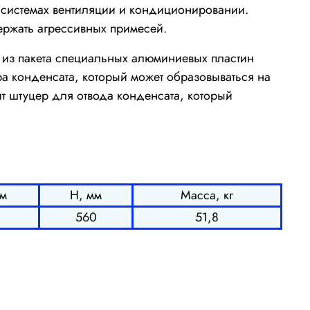
 системах вентиляции и кондиционировании.
ержать агрессивных примесей.
т из пакета специальных алюминиевых пластин
 конденсата, который может образовываться на
т штуцер для отвода конденсата, который
м
Н, мм
Масса, кг
560
51,8