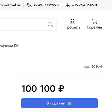
roup@mail.ru
+74957712995
+79264123270
Профиль
Корзина
оточные KR
арт.
16104
100 100 ₽
В корзину