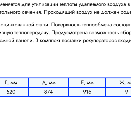
еняется для утилизации теплоты удаляемого воздуха в
угольного сечения. Проходящий воздух не должен сод
з оцинкованной стали. Поверхность теплообмена состои
вную теплопередачу. Предусмотрена возможность сбора
мной панели. В комплект поставки рекуператоров входи
Г, мм
Д, мм
Е, мм
Ж, м
520
874
916
9