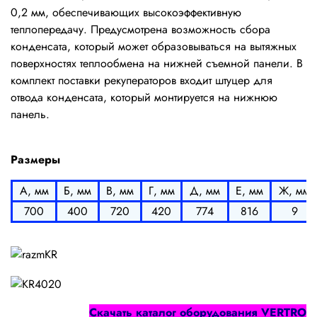
0,2 мм, обеспечивающих высокоэффективную
теплопередачу. Предусмотрена возможность сбора
конденсата, который может образовываться на вытяжных
поверхностях теплообмена на нижней съемной панели. В
комплект поставки рекуператоров входит штуцер для
отвода конденсата, который монтируется на нижнюю
панель.
Размеры
А, мм
Б, мм
В, мм
Г, мм
Д, мм
Е, мм
Ж, мм
700
400
720
420
774
816
9
Cкачать каталог оборудования
VERTRO