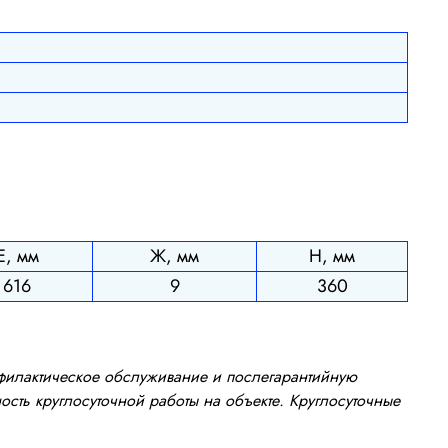
Е, мм
Ж, мм
Н, мм
616
9
360
офилактическое обслуживание и послегарантийную
сть круглосуточной работы на объекте. Круглосуточные