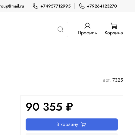
roup@mail.ru
+74957712995
+79264123270
Профиль
Корзина
арт.
7325
90 355 ₽
В корзину