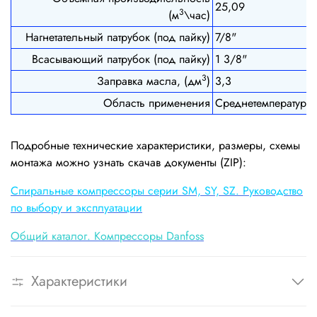
25,09
3
(м
\час)
Нагнетательный патрубок (под пайку)
7/8"
Всасывающий патрубок (под пайку)
1 3/8"
3
Заправка масла, (дм
)
3,3
Область применения
Среднетемпературн
Подробные технические характеристики, размеры, схемы
монтажа можно узнать скачав документы (ZIP):
Cпиральные компрессоры серии SM, SY, SZ. Руководство
по выбору и эксплуатации
Общий каталог. Компрессоры Danfoss
Характеристики