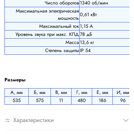
Число оборотов
1340 об/мин
Максимальная электрическая
0,61 кВт
мощность
Максимальный ток
1,15 А
Уровень звука при макс. КПД
78 дБ
Масса
13,6 кг
Степень защиты
IP 54
Размеры
А, мм
Б, мм
В, мм
Г, мм
Е, мм
И, мм
535
575
11
480
186
96
Характеристики