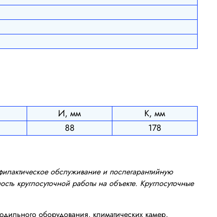
И, мм
К, мм
88
178
офилактическое обслуживание и послегарантийную
сть круглосуточной работы на объекте. Круглосуточные
одильного оборудования, климатических камер,