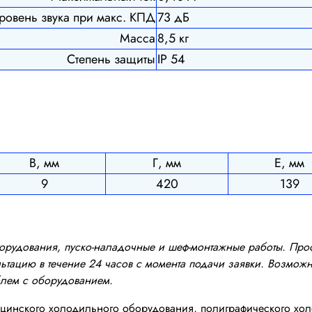
ровень звука при макс. КПД
73 дБ
Масса
8,5 кг
Степень защиты
IP 54
В, мм
Г, мм
Е, мм
9
420
139
оборудования, пуско-наладочные и шеф-монтажные работы. Пр
тацию в течение 24 часов с момента подачи заявки. Возможно
блем с оборудованием.
инского холодильного оборудования, полиграфического хол