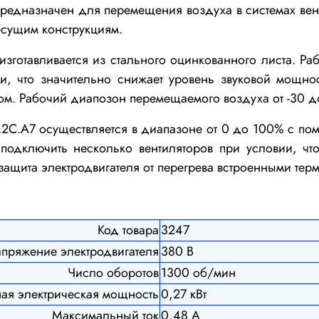
едназначен для перемещения воздуха в системах вент
есущим конструкциям.
изготавливается
из стального оцинкованного
листа.
Р
а
и, что значительно снижает уровень звуковой мощнос
ом. Рабочий диапозон перемещаемого воздуха от -30 д
.2C.A7
осуществляется в диапазоне от 0 до 100% с пом
 подключить несколько вентиляторов при условии, чт
ащита электродвигателя от перегрева встроенными терм
Код товара
3247
пряжение электродвигателя
380 В
Число оборотов
1300 об/мин
ая электрическая мощность
0,27 кВт
Максимальный ток
0,48 А