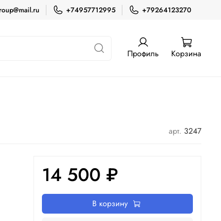
roup@mail.ru
+74957712995
+79264123270
Профиль
Корзина
арт.
3247
14 500 ₽
В корзину