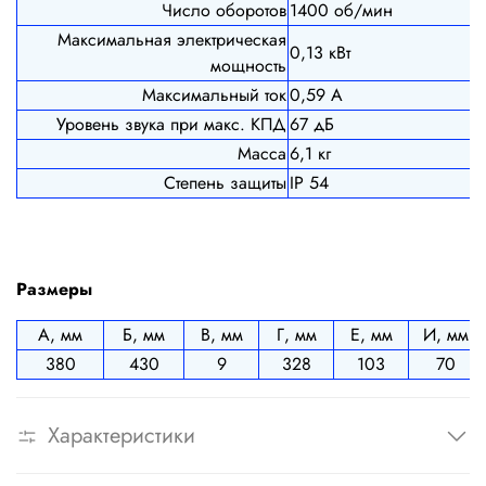
Число оборотов
1400 об/мин
Максимальная электрическая
0,13 кВт
мощность
Максимальный ток
0,59 А
Уровень звука при макс. КПД
67 дБ
Масса
6,1 кг
Степень защиты
IP 54
Размеры
А, мм
Б, мм
В, мм
Г, мм
Е, мм
И, мм
380
430
9
328
103
70
Характеристики