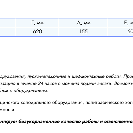
Г, мм
Д, мм
Е, 
620
155
6
оборудования, пуско-наладочные и шеф-монтажные работы. Пр
тацию в течение 24 часов с момента подачи заявки. Возможно
блем с оборудованием.
инского холодильного оборудования, полиграфического хол
жности.
тирует безукоризненное качество работы и ответственнос