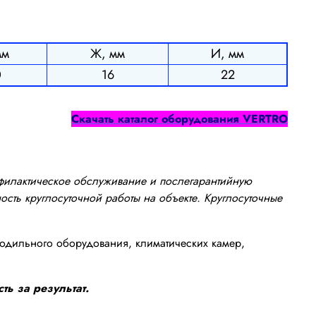
мм
Ж, мм
И, мм
0
16
22
Cкачать каталог оборудования
VERTRO
офилактическое обслуживание и послегарантийную
сть круглосуточной работы на объекте. Круглосуточные
одильного оборудования, климатических камер,
ть за результат.