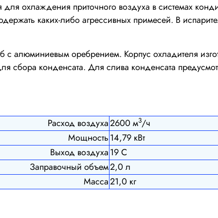
 для охлаждения приточного воздуха в системах кон
ержать каких-либо агрессивных примесей. В испарител
б с алюминиевым оребрением. Корпус охладителя изгот
для сбора конденсата. Для слива конденсата предусм
3
Расход воздуха
2600 м
/ч
Мощность
14,79 кВт
Выход воздуха
19 С
Заправочный объем
2,0 л
Масса
21,0 кг