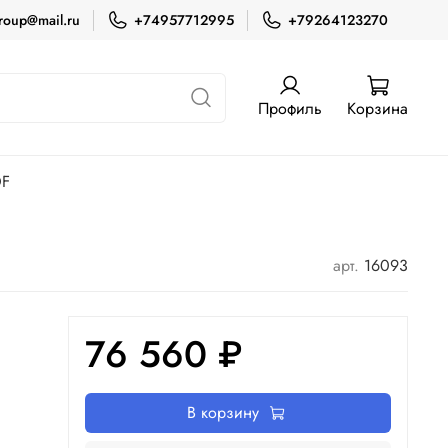
roup@mail.ru
+74957712995
+79264123270
Профиль
Корзина
OF
арт.
16093
76 560 ₽
В корзину