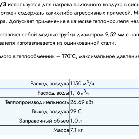
/3
используется для нагрева приточного воздуха в сис
должен содержать каких-либо агрессивных примесей. М
ра. Допускает применение в качестве теплоносителя н
ставляет собой медные трубки диаметром 9,52 мм с н
ателя изготавливается из оцинкованной стали.
мого в теплообменник – 170°С, максимальное давление
3
Расход воздуха
1150 м
/ч
Расход воды
1,16
3
м
/ч
Теплопроизводительность
26,69 кВт
Выход воздуха
29 С
Заправочный объем
1,0 л
Масса
7,1 кг