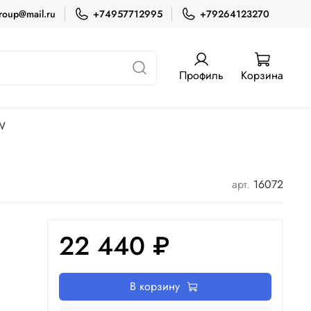
roup@mail.ru
+74957712995
+79264123270
Профиль
Корзина
W
арт.
16072
22 440 ₽
В корзину