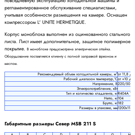
повседневную эксплуатацию холодильной машины и
регламентированное обслуживание специалистами,
учитывая особенности размещения на камере. Оснащен
компрессором L' UNITE HERMETIQUE.
Корпус моноблока выполнен из оцинкованного стального
листа. Лист имеет дополнительное, защитное полимерное
покрытие.
В моноблоке предусмотрена электрическая оттайка.
Оборудование поставляется клиенту с полной заправкой фреоном и
маслом.
3
Рекомендуемый объем холодильной камеры, м
от 11,8 до
Рабочий диапазон температур,°С
от +10 до 
Напряжение, В
220/50
Электропотребление, кВт
Тип и количество хладагента, кг
R404A 1,2
Нетто, кг
104
Брутто, кг
182
Размеры в упаковке, мм
1200х1150
Габаритные размеры Север MSB 211 S
A
B
C
D
E
F
G
H