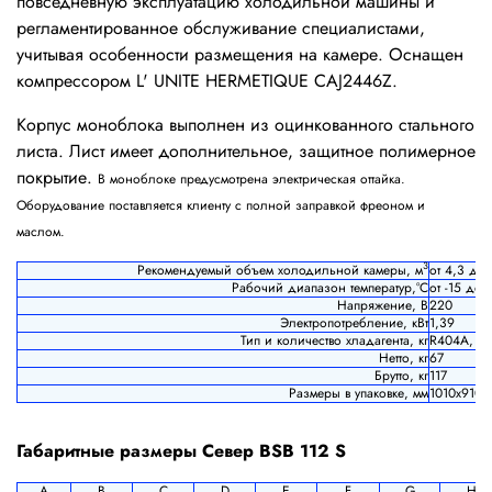
повседневную эксплуатацию холодильной машины и
регламентированное обслуживание специалистами,
учитывая особенности размещения на камере. Оснащен
компрессором L' UNITE HERMETIQUE CAJ2446Z.
Корпус моноблока выполнен из оцинкованного стального
листа. Лист имеет дополнительное, защитное полимерное
покрытие.
В моноблоке предусмотрена электрическая оттайка.
Оборудование поставляется клиенту с полной заправкой фреоном и
маслом.
3
Рекомендуемый объем холодильной камеры, м
от 4,3 до 
Рабочий диапазон температур,°С
от -15 до 
Напряжение, В
220
Электропотребление, кВт
1,39
Тип и количество хладагента, кг
R404A, 1,
Нетто, кг
67
Брутто, кг
117
Размеры в упаковке, мм
1010х910х
Габаритные размеры Север BSB 112 S
A
B
C
D
E
F
G
H