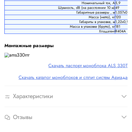
Номинальный ток, А
5,9
Шумность, dB (на расстоянии 10 м)
49
Габаритные размеры , м
1,057х0,7
Масса (н
етто), кг
120
Габариты в упаковке, м
1,22х0,9х1
Масса в упаковке (б
рутто), кг
181
Хладагент
R404A
Монтажные размеры
Скачать паспорт моноблока ALS 330T
Скачать каталог моноблоков и сплит систем Ариада
Характеристики
Отзывы