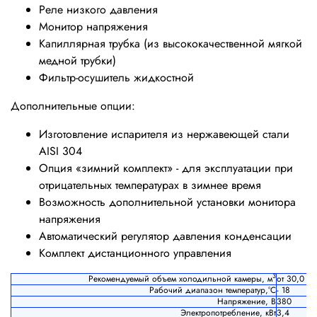
Реле низкого давления
Монитор напряжения
Капиллярная трубка (из высококачественной мягкой
медной трубки)
Фильтр-осушитель жидкостной
Дополнительные опции:
Изготовление испарителя из нержавеющей стали
AISI 304
Опция «зимний комплект» - для эксплуатации при
отрицательных температурах в зимнее время
Возможность дополнительной установки монитора
напряжения
Автоматический регулятор давления конденсации
Комплект дистанционного управления
3
Рекомендуемый объем холодильной камеры, м
от 30,0 д
Рабочий диапазон температур,°С
- 18
Напряжение, В
380
Электропотребление, кВт
3,4