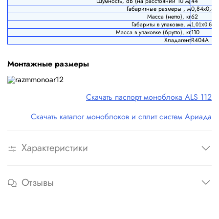
Шумность, dB (на расстоянии 10 м)
44
Габаритные размеры , м
0,84х0,46
Масса (н
етто), кг
62
Габариты в упаковке, м
1,01х0,60х
Масса в упаковке (б
рутто), кг
110
Хладагент
R404A
Монтажные размеры
Скачать паспорт моноблока ALS 112
Скачать каталог моноблоков и сплит систем Ариада
Характеристики
Отзывы