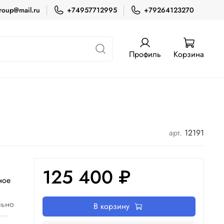
roup@mail.ru
+74957712995
+79264123270
Профиль
Корзина
арт.
12191
125 400 ₽
ное
льно
В корзину
его