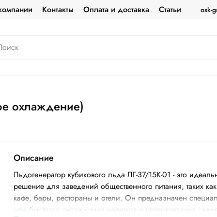
компании
Контакты
Оплата и доставка
Статьи
osk-g
ое охлаждение)
Описание
Льдогенератор кубикового льда ЛГ-37/15К-01 - это идеаль
решение для заведений общественного питания, таких как
кафе, бары, рестораны и отели. Он предназначен специа
для быстрого охлаждения напитков и приготовления свеж