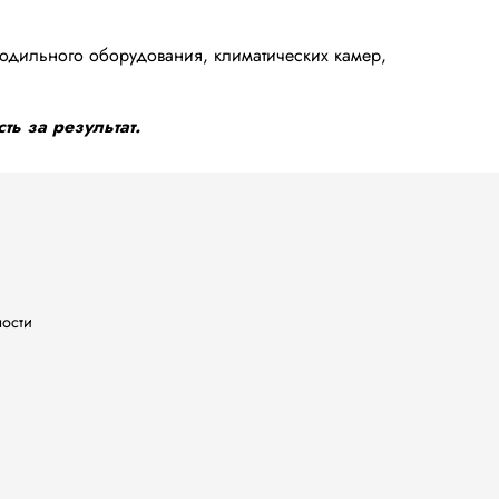
одильного оборудования, климатических камер,
ть за результат.
ности