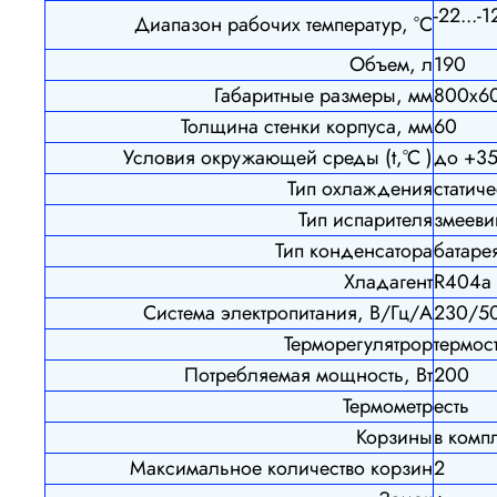
-22...-1
Диапазон рабочих температур, °C
Объем, л
190
Габаритные размеры, мм
800
х6
Толщина стенки корпуса, мм
60
Условия окружающей среды (t,°C )
до +3
Тип охлаждения
статич
Тип испарителя
змееви
Тип конденсатора
батаре
Хладагент
R404a
Система электропитания, В/Гц/А
230/5
Терморегулятрор
термост
Потребляемая мощность, Вт
200
Термометр
есть
Корзины
в комп
Максимальное количество корзин
2