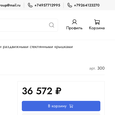
roup@mail.ru
+74957712995
+79264123270
Профиль
Корзина
и раздвижными стеклянными крышками
арт.
300
36 572 ₽
В корзину