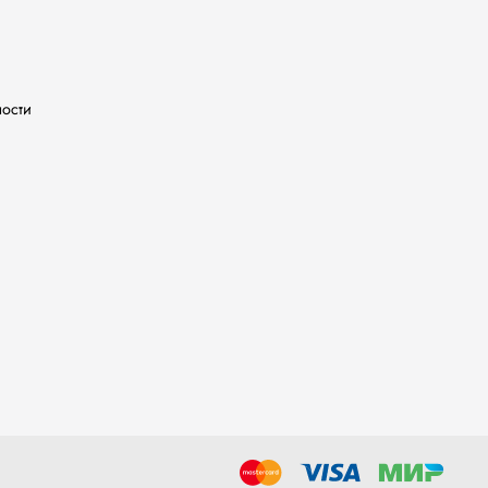
ности