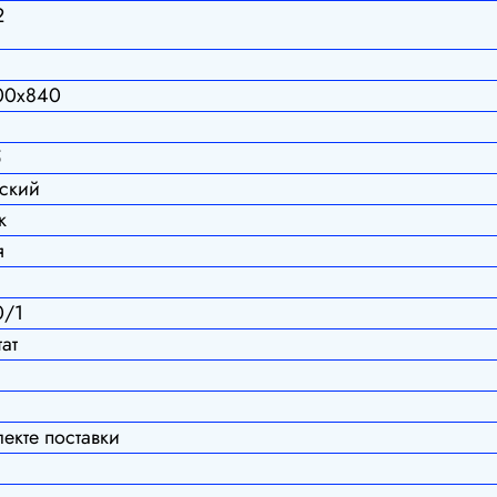
2
00х840
5
еский
к
я
0/1
ат
лекте поставки