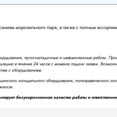
санием морозильного ларя, а также с полным ассортим
оборудования, пуско-наладочные и шеф-монтажные работы. Пр
тацию в течение 24 часов с момента подачи заявки. Возможно
блем с оборудованием.
инского холодильного оборудования, полиграфического хол
жности.
тирует безукоризненное качество работы и ответственнос