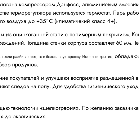
ктована компрессором Данфосс, алюминиевым змеевик
тве терморегулятора используется термостат. Ларь ра
о воздуха до +35° С (климатичекий класс 4+).
ны из оцинкованной стали с полимерным покрытием. Ко
вреждений. Толщина стенки корпуса составляет 60 мм. 
обладающ
а если разбиваются, то в безопасную крошку. Имеют покрытие,
бзор продуктов.
ние покупателей и улучшают восприятие размещенной в
ют следов на полу. Для удобства гигиенического ухода
щью технологии «шелкография». По желанию заказчика
х до экзотических.