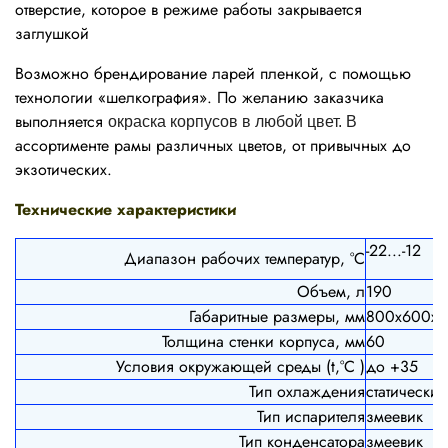
отверстие, которое в режиме работы закрывается
заглушкой
Возможно брендирование ларей пленкой, с помощью
технологии «шелкография». По желанию заказчика
выполняется
окраска корпусов в любой цвет. В
ассортименте рамы различных цветов, от привычных до
экзотических.
Технические характеристики
-22...-12
Диапазон рабочих температур, °C
Объем, л
190
Габаритные размеры, мм
800
х600х
Толщина стенки корпуса, мм
60
Условия окружающей среды (t,°C )
до +35
Тип охлаждения
статический
Тип испарителя
змеевик
Тип конденсатора
змеевик