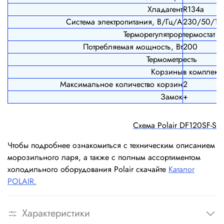
Хладагент
R134a
Система электропитания, В/Гц/А
230/50/1
Терморегулятрор
термостат
Потребляемая мощность, Вт
200
Термометр
есть
Корзины
в комплекте
Максимальное количество корзин
2
Замок
+
Схема Polair DF120SF-S
Чтобы подробнее ознакомиться с техническим описанием
морозильного ларя, а также с полным ассортиментом
холодильного оборудования Polair скачайте
Каталог
POLAIR.
Характеристики