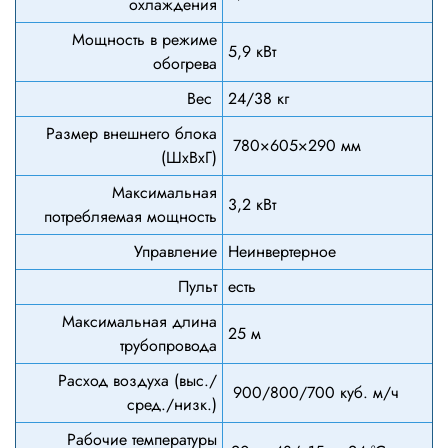
охлаждения
Мощность в режиме
5,9 кВт
обогрева
Вес
24/38 кг
Размер внешнего блока
780×605×290 мм
(ШхВхГ)
Максимальная
3,2 кВт
потребляемая мощность
Управление
Неинвертерное
Пульт
есть
Максимальная длина
25 м
трубопровода
Расход воздуха (выс./
900/800/700 куб. м/ч
сред./низк.)
Рабочие температуры