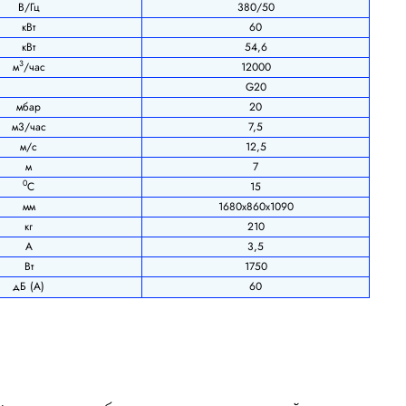
В/Гц
380/50
кВт
60
кВт
54,6
3
м
/час
12000
G20
мбар
20
м3/час
7,5
м/с
12,5
м
7
0
С
15
мм
1680х860х1090
кг
210
А
3,5
Вт
1750
дБ (А)
60