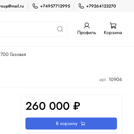
roup@mail.ru
+74957712995
+79264123270
Профиль
Корзина
700 Газовая
арт.
10906
260 000 ₽
В корзину