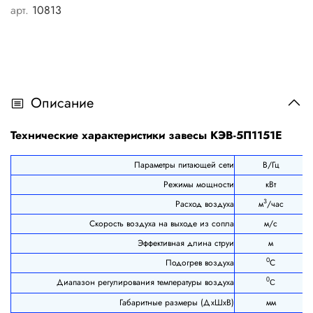
арт.
10813
Описание
Технические характеристики завесы КЭВ-5П1151E
Параметры питающей сети
В/Гц
Режимы мощности
кВт
3
Расход воздуха
м
/час
Скорость воздуха на выходе из сопла
м/с
Эффективная длина струи
м
0
Подогрев воздуха
С
Диапазон регулирования температуры воздуха
0
С
Габаритные размеры (ДхШхВ)
мм