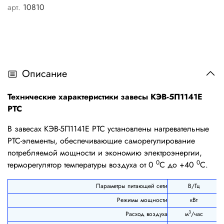
арт.
10810
Описание
Технические характеристики завесы КЭВ-5П1141E
РТС
В завесах
КЭВ-5П1141Е РТС установлены нагревательные
РТС-элементы, обеспечивающие саморегулирование
потребляемой мощности и экономию электроэнергии,
0
0
терморегулятор температуры воздуха от 0
С до +40
С.
Параметры питающей сети
В/Гц
Режимы мощности
кВт
3
Расход воздуха
м
/час