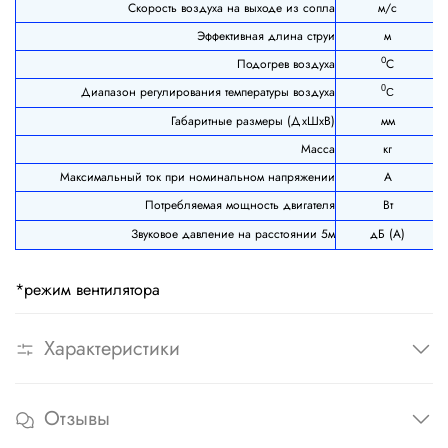
Скорость воздуха на выходе из сопла
м/с
Эффективная длина струи
м
0
Подогрев воздуха
С
Диапазон регулирования температуры воздуха
0
С
Габаритные размеры (ДхШхВ)
мм
Масса
кг
Максимальный ток при номинальном напряжении
А
Потребляемая мощность двигателя
Вт
Звуковое давление на расстоянии 5м
дБ (А)
*режим вентилятора
Характеристики
Отзывы