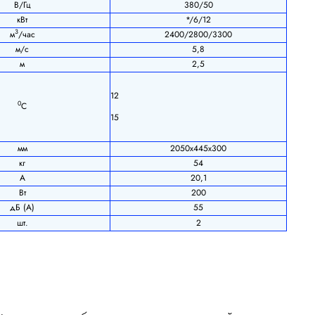
В/Гц
380/50
кВт
*/6/12
3
м
/час
2400/2800/3300
м/с
5,8
м
2,5
12
0
С
15
мм
2050х445х300
кг
54
А
20,1
Вт
200
дБ (А)
55
шт.
2