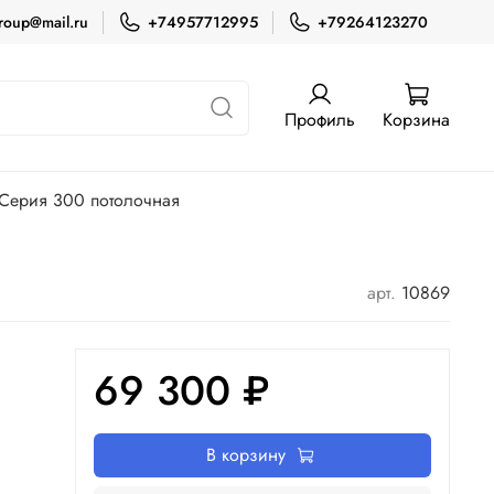
roup@mail.ru
+74957712995
+79264123270
Профиль
Корзина
Серия 300 потолочная
арт.
10869
69 300 ₽
В корзину