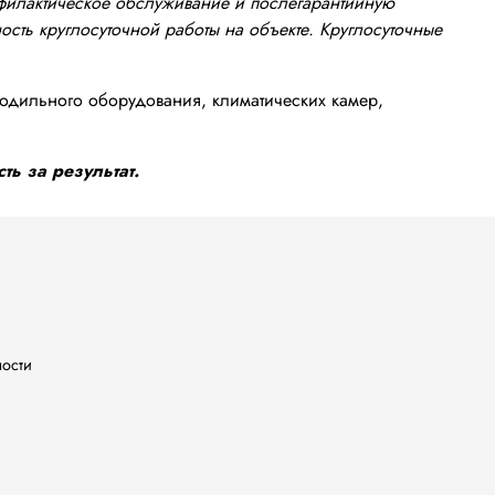
офилактическое обслуживание и послегарантийную
сть круглосуточной работы на объекте. Круглосуточные
одильного оборудования, климатических камер,
ть за результат.
ности