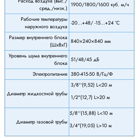
Расход воздуха (выс./
1900/1800/1600 куб. м/ч
сред./низк.)
Рабочие температуры
-20…+48/ -15…+24 °С
наружного воздуха
Размер внутреннего блока
840×240×840 мм
(ШхВхГ)
Уровень шума внутреннего
51/48/45 дБ
блока
Электропитание
380-415-50 В/Гц/Ф
3/8''(9,52) L<20 м
Диаметр жидкостной трубы
1/2"(12,7) L>20 м
5/8''(15,88) L<10 м
Диаметр газовой трубы
3/4"(19,05) L>10 м