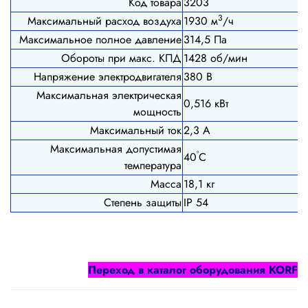
Код товара
3203
3
Максимальный расход воздуха
1930 м
/ч
Максимальное полное давление
314,5 Па
Обороты при макс. КПД
1428 об/мин
Напряжение электродвигателя
380 В
Максимальная электрическая
0,516 кВт
мощность
Максимальный ток
2,3 А
Максимальная допустимая
º
40
С
температура
Масса
18,1 кг
Степень защиты
IP 54
Переход в каталог оборудования
KORF