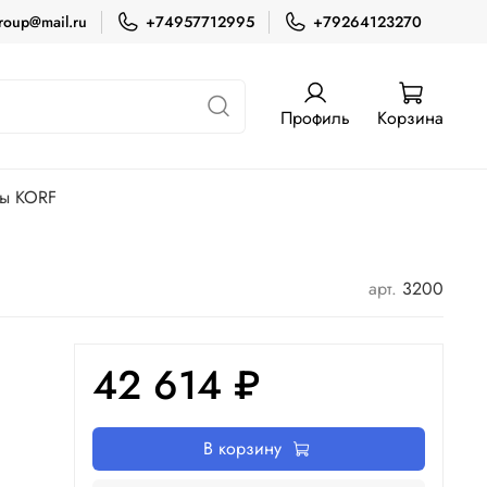
roup@mail.ru
+74957712995
+79264123270
Профиль
Корзина
ры KORF
арт.
3200
42 614 ₽
В корзину