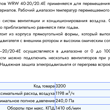
алов WRW 40-20/20.4E применяется
для перемещения 
ериалов. Рабочий диапазон температур перемещаемого 
ы систем вентиляции и кондиционирования воздуха.
С
о приблизительно равняется пяти годам.
тоит из
корпуса прямоугольной формы, который выпо
одвигателя с внешним ротором и высоким омическим со
–20/20-4E осуществляется в диапазоне от 0 до 100
ости можно подключить несколько вентиляторов при 
 Надежная защита электродвигаьеля от перегрева встро
Код товара
3200
3
симальный расход воздуха
1198 м
/ч
имальное полное давление
240,0 Па
Обороты при макс. КПД
1410 об/мин