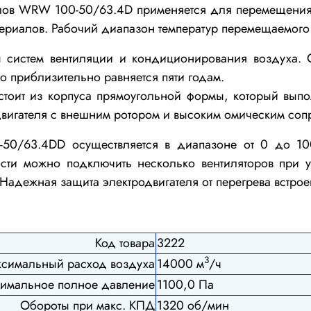
алов WRW 100-50/63.4D применяется
для перемещения
териалов. Рабочий диапазон температур перемещаемого 
ы систем вентиляции и кондиционирования воздуха.
С
о приблизительно равняется пяти годам.
тоит из
корпуса прямоугольной формы, который выпо
одвигателя с внешним ротором и высоким омическим соп
-50/63.4DD
осуществляется в диапазоне от 0 до 10
ости можно подключить несколько вентиляторов при 
Надежная защита электродвигателя от перегрева встро
Код товара
3222
3
симальный расход воздуха
14000 м
/ч
имальное полное давление
1100,0 Па
Обороты при макс. КПД
1320 об/мин