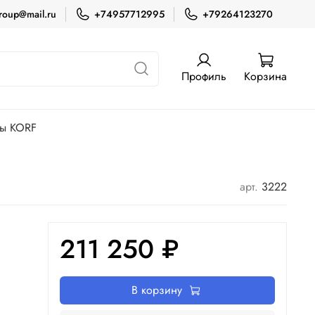
roup@mail.ru
+74957712995
+79264123270
Профиль
Корзина
ры KORF
арт.
3222
211 250 ₽
В корзину