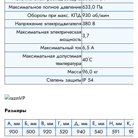
Максимальное полное давление
633,0 Па
Обороты при макс. КПД
930 об/мин
Напряжение электродвигателя
380 В
Максимальная электрическая
3,7
мощность
Максимальный ток
6,5 А
Максимальная допустимая
º
40
С
температура
Масса
96,0 кг
Степень защиты
IP 54
Размеры
А, мм
Б, мм
В, мм
Г, мм
Д, мм
Е, мм
Н, мм
К, м
900
500
920
520
940
540
591
985