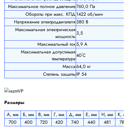
Максимальное полное давление
760,0 Па
Обороты при макс. КПД
1422 об/мин
Напряжение электродвигателя
380 В
Максимальная электрическая
3,5
мощность
Максимальный ток
5,9 А
Максимальная допустимая
º
40
С
температура
Масса
64,0 кг
Степень защиты
IP 54
Размеры
А, мм
Б, мм
В, мм
Г, мм
Д, мм
Е, мм
Н, мм
К, м
700
400
720
420
740
440
481
780