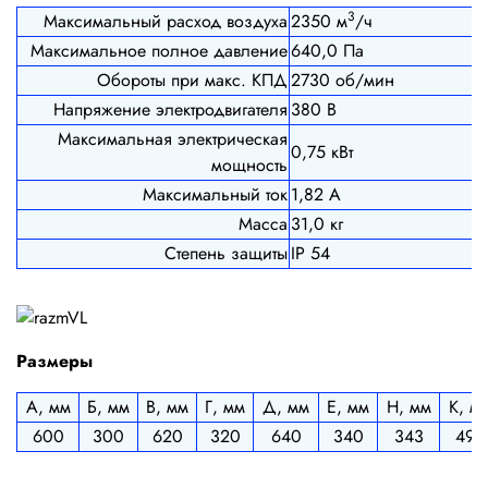
3
Максимальный расход воздуха
2350 м
/ч
Максимальное полное давление
640,0 Па
Обороты при макс. КПД
2730 об/мин
Напряжение электродвигателя
380 В
Максимальная электрическая
0,75 кВт
мощность
Максимальный ток
1,82 А
Масса
31,0 кг
Степень защиты
IP 54
Размеры
А, мм
Б, мм
В, мм
Г, мм
Д, мм
Е, мм
Н, мм
К, м
600
300
620
320
640
340
343
498