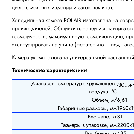
цветов, меховых изделий и заготовок и т.п.
Холодильная камера POLAIR изготавлена на совр
производителей. Обшивки панелей изготавливают
герметичность, максимальную термоизоляцию, пр
эксплуатировать на улице (желательно – под наве
Камера укомплектована универсальной распашной
Технические характеристики
Диапазон температур окружающего
-30...+
воздуха, °C
3
Объем, м
6,61
Габаритные размеры, мм
1960
х
Вес нетто, кг
311
Размеры в упаковке, мм
2200х
Вес брутто, кг
435