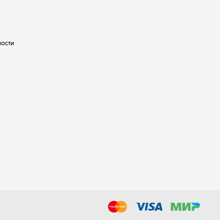
ности