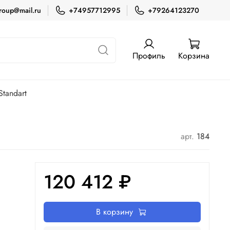
roup@mail.ru
+74957712995
+79264123270
Профиль
Корзина
tandart
арт.
184
120 412 ₽
В корзину