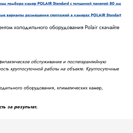
ицы подбора камер POLAIR Standard с толщиной панелей 80 мм
е варианты размещения стеллажей в камерах POLAIR Standart
ентом холодильного оборудования Polair скачайте
офилактическое обслуживание и послегарантийную
сть круглосуточной работы на объекте. Круглосуточные
одильного оборудования, климатических камер,
ть за результат.