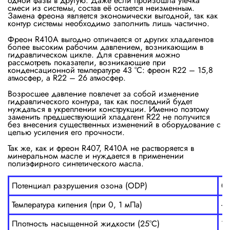
одной фазы в другую. Даже если произошла утечка
смеси из системы, состав её остается неизменным.
Замена фреона является экономически выгодной, так как
контур системы необходимо заполнить лишь частично.
Фреон R410A выгодно отличается от других хладагентов
более высоким рабочим давлением, возникающим в
гидравлическом цикле. Для сравнения можно
рассмотреть показатели, возникающие при
конденсационной температуре 43 °С: фреон R22 – 15,8
атмосфер, а R22 – 26 атмосфер.
Возросшее давление повлечет за собой изменение
гидравлического контура, так как последний будет
нуждаться в укреплении конструкции. Именно поэтому
заменить предшествующий хладагент R22 не получится
без внесения существенных изменений в оборудование с
целью усиления его прочности.
Так же, как и фреон R407, R410A не растворяется в
минеральном масле и нуждается в применении
полиэфирного синтетического масла.
Потенциал разрушения озона (ODP)
0
Температура кипения (при 0, 1 мПа)
-5
Плотность насыщенной жидкости (25°C)
1,