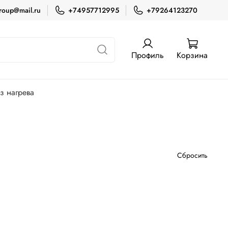
roup@mail.ru
+74957712995
+79264123270
Профиль
Корзина
з нагрева
Сбросить