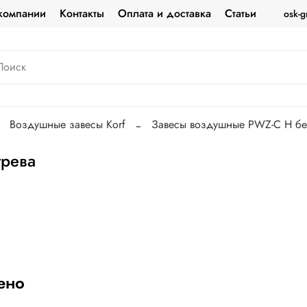
компании
Контакты
Оплата и доставка
Статьи
osk-g
Воздушные завесы Korf
Завесы воздушные PWZ-C H бе
грева
ено