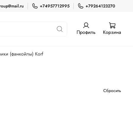
roup@mail.ru
+74957712995
+79264123270
Профиль
Корзина
ики (фанкойлы) Korf
Сбросить