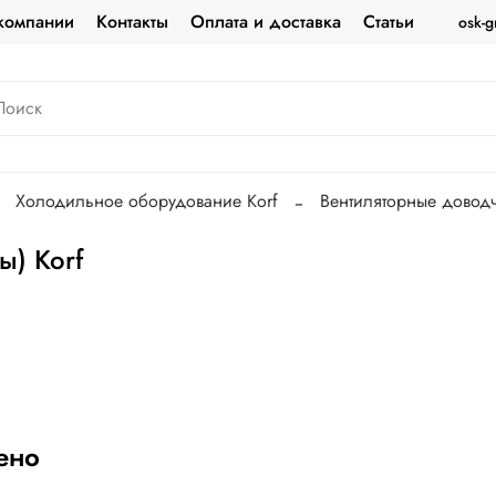
компании
Контакты
Оплата и доставка
Статьи
osk-g
Холодильное оборудование Korf
Вентиляторные доводч
ы) Korf
ено